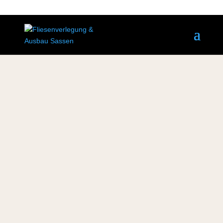
REPARATURARBEITEN IN
TRUDERING | ALTBAU
Wir kümmern uns um Ihre Fliesen